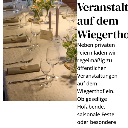
Veranstal
auf dem
Wiegerth
Neben privaten
Feiern laden wir
regelmäßig zu
öffentlichen
Veranstaltungen
auf dem
Wiegerthof ein.
Ob gesellige
Hofabende,
saisonale Feste
oder besondere